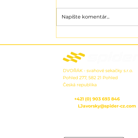
Napíšte komentár...
Podvozok SPIDER 3Rider
získal jednotný európsky
patent
DVOŘÁK - svahové sekačky s.r.o.
Pohled 277, 582 21 Pohled
Česká republika
Tel.:
+421 (0) 903 693 846
Email:
LJavorsky@spider-cz.com