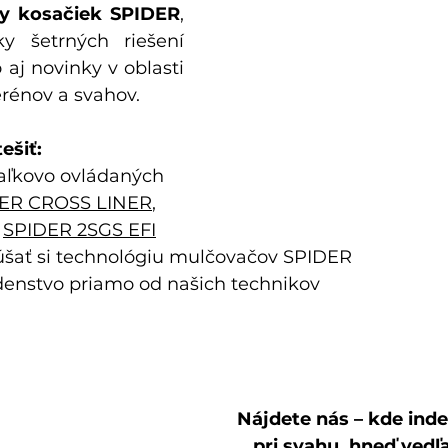
ly kosačiek SPIDER
, 
y šetrných riešení 
 aj novinky v oblasti 
erénov a svahov.
ešiť:
iaľkovo ovládaných 
ER CROSS LINER
, 
 
SPIDER 2SGS EFI
šať si technológiu mulčovačov SPIDER
enstvo priamo od našich technikov
Nájdete nás – kde inde
pri svahu, hneď vedľ