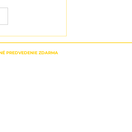
a 25 % na snežné
hy
NÉ PREDVEDENIE ZDARMA
- Servisné strediská
ie osobných údajov