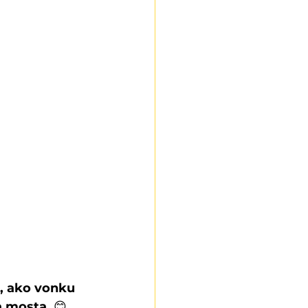
, ako vonku 
a mosta. 
😊