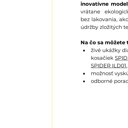
inovatívne mode
vrátane ekologick
bez lakovania, ako
údržby zložitých t
Na čo sa môžete t
živé ukážky d
kosačiek 
SPID
SPIDER ILD01
,
možnosť vyskú
odborné porad