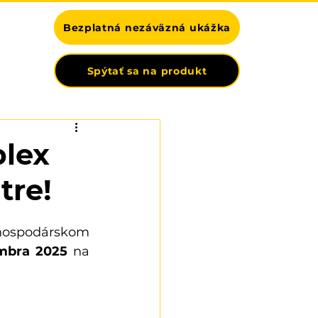
Bezplatná nezáväzná ukážka
NTAKT
Spýtať sa na produkt
lex
tre!
ospodárskom 
embra 2025 
na 