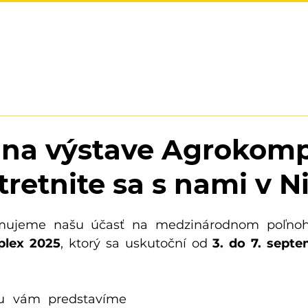
VÝHODY
POUŽITIE
REFERENCIE
BAZÁR
KO
na výstave Agrokomp
tretnite sa s nami v Ni
mujeme našu účasť na medzinárodnom poľnoh
lex 2025
, ktorý sa uskutoční od 
3. do 7. sept
Na našom stánku vám predstavíme 