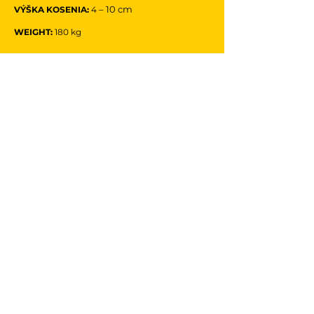
– 10 cm
VÝŠKA KOSENIA:
4
WEIGHT:
180 kg
ZOBRAZIŤ PODROBNOSTI
SPIDER
e
CROSS LINER