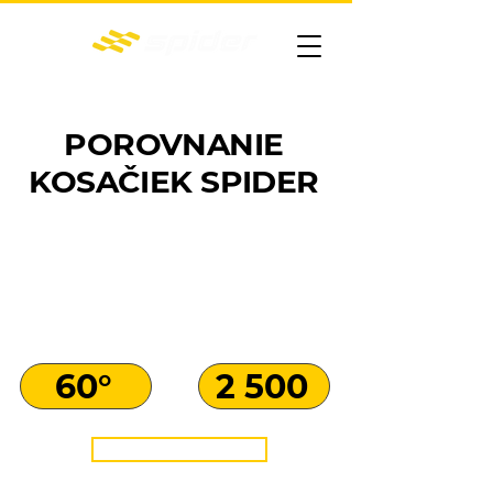
DIAL'KOVO OVLÁDANÉ KOSAČKY
SPÝTAŤ SA NA PRODUKT
POROVNANIE
KOSAČIEK SPIDER
SPIDER eCROSS LINER
Svahová
Produktivita
dostupnosť
(m2/hod.)
60°
2 500
ZISTIŤ VIAC