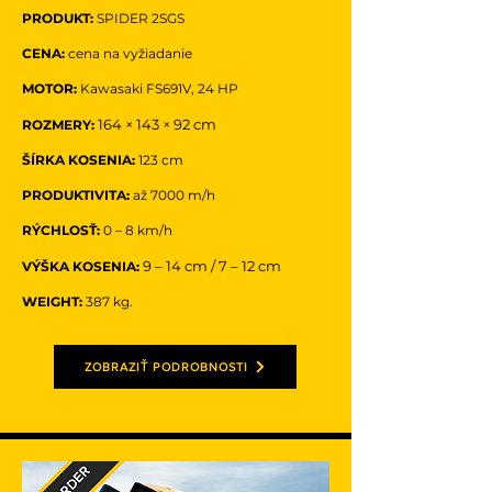
PRODUKT:
SPIDER 2SGS
CENA:
cena na vyžiadanie
MOTOR:
Kawasaki FS691V, 24 HP
164 × 143 × 92 cm
ROZMERY:
ŠÍRKA KOSENIA:
123 cm
PRODUKTIVITA:
až 7000 m/h
RÝCHLOSŤ:
0 – 8 km/h
9 – 14 cm / 7 – 12 cm
VÝŠKA KOSENIA:
WEIGHT:
387 kg
.
ZOBRAZIŤ PODROBNOSTI