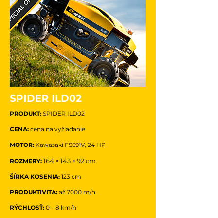
SPIDER ILD02
PRODUKT:
SPIDER ILD02
CENA:
cena na vyžiadanie
MOTOR:
Kawasaki FS691V, 24 HP
164 × 143 × 92 cm
ROZMERY:
ŠÍRKA KOSENIA:
123 cm
PRODUKTIVITA:
až 7000 m/h
RÝCHLOSŤ:
0 – 8 km/h