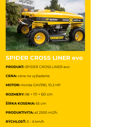
SPIDER CROSS LINER evo
PRODUKT:
SPIDER CROSS LINER evo
CENA:
cena na vyžiadanie
MOTOR:
Honda GXV390, 10.2 HP
× 111 × 60 cm
ROZMERY:
98
ŠÍRKA KOSENIA:
65
cm
PRODUKTIVITA:
až 2500 m2/h.
RÝCHLOSŤ:
0 – 6 km/h