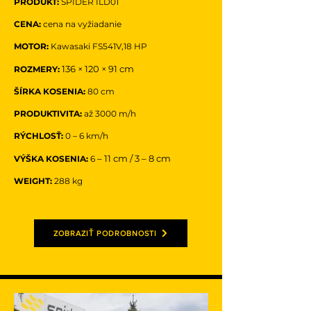
PRODUKT:
SPIDER ILD01
CENA:
cena na vyžiadanie
MOTOR:
Kawasaki FS541V,18 HP
136 × 120 × 91 cm
ROZMERY:
ŠÍRKA KOSENIA:
80
cm
PRODUKTIVITA:
až 3000 m/h
RÝCHLOSŤ:
0 – 6 km/h
– 11 cm / 3 – 8 cm
VÝŠKA KOSENIA:
6
WEIGHT:
288 kg
ZOBRAZIŤ PODROBNOSTI