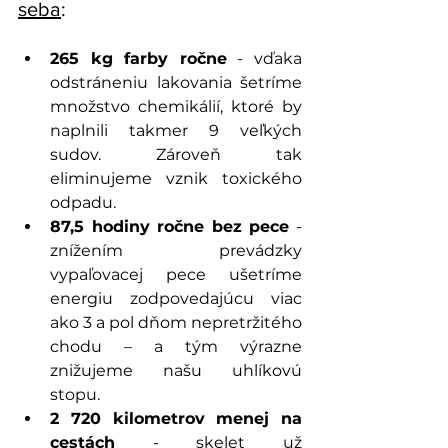
seba
:
265 kg farby ročne
 - vďaka 
odstráneniu lakovania šetríme 
množstvo chemikálií, ktoré by 
naplnili takmer 9 veľkých 
sudov. Zároveň tak 
eliminujeme vznik toxického 
odpadu.
87,5 hodiny ročne bez pece
 - 
znížením prevádzky 
vypaľovacej pece ušetríme 
energiu zodpovedajúcu viac 
ako 3 a pol dňom nepretržitého 
chodu – a tým výrazne 
znižujeme našu uhlíkovú 
stopu.
2 720 kilometrov menej na 
cestách
 - skelet už 