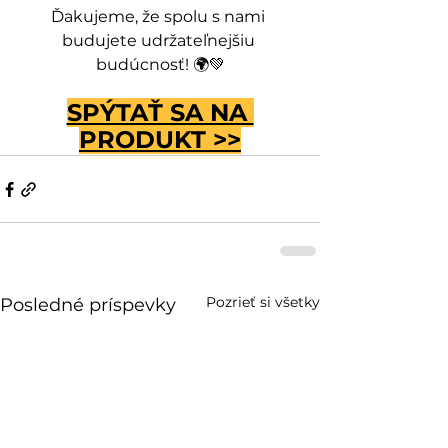
Ďakujeme, že spolu s nami 
budujete udržateľnejšiu 
budúcnosť! 🌍💚
SPÝTAŤ SA NA 
PRODUKT
 >>
Pozrieť si všetky
Posledné príspevky