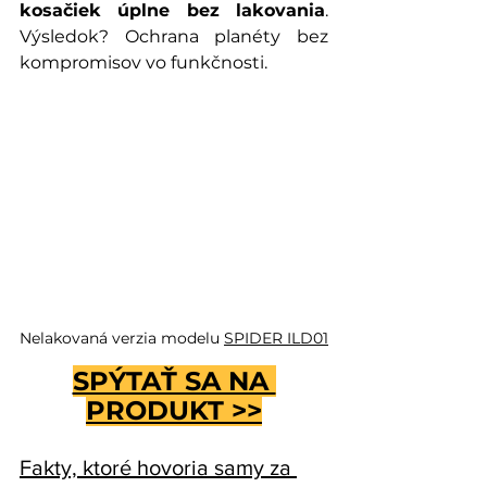
kosačiek úplne bez lakovania
. 
Výsledok? Ochrana planéty bez 
kompromisov vo funkčnosti.
Nelakovaná verzia modelu 
SPIDER ILD01
SPÝTAŤ SA NA 
PRODUKT
 >>
Fakty, ktoré hovoria samy za 