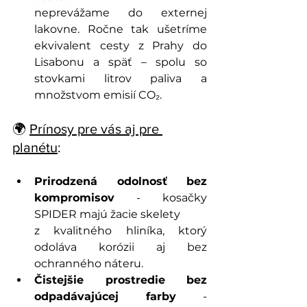
neprevážame do externej 
lakovne. Ročne tak ušetríme 
ekvivalent cesty z Prahy do 
Lisabonu a späť – spolu so 
stovkami litrov paliva a 
množstvom emisií CO₂.
🌍 
Prínosy pre vás aj pre 
planétu
:
Prirodzená odolnosť bez 
kompromisov
 - kosačky 
SPIDER majú žacie skelety 
z kvalitného hliníka, ktorý 
odoláva korózii aj bez 
ochranného náteru.
Čistejšie prostredie bez 
odpadávajúcej farby
 - 